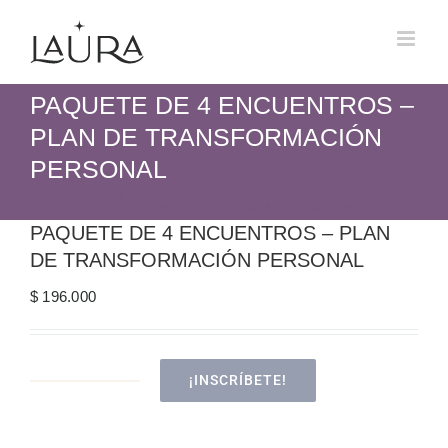
Skip
to
content
PAQUETE DE 4 ENCUENTROS –
PLAN DE TRANSFORMACIÓN
PERSONAL
Home
|
Sesiones
|
Paquete de 4 encuentros – Plan de Transformación Personal
PAQUETE DE 4 ENCUENTROS – PLAN
DE TRANSFORMACIÓN PERSONAL
$
196.000
¡INSCRÍBETE!
Paquete
de
4