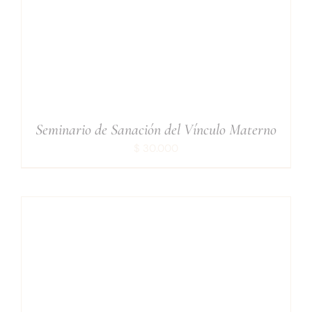
¡INSCRÍBETE!
/
DETAILS
Seminario de Sanación del Vínculo Materno
$
30.000